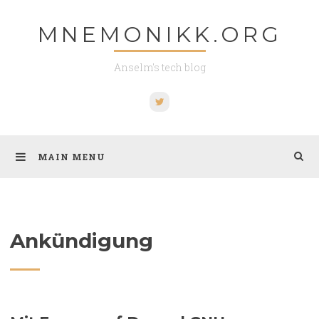
Skip
MNEMONIKK.ORG
to
content
Anselm's tech blog
Twitter
MAIN MENU
Ankündigung