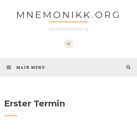
Skip
MNEMONIKK.ORG
to
content
Anselm's tech blog
Twitter
MAIN MENU
Erster Termin