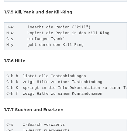
1.7.5
Kill, Yank und der Kill-Ring
C-w      loescht die Region ("kill")

M-w      kopiert die Region in den Kill-Ring

C-y      einfuegen "yank"

1.7.6
Hilfe
C-h b  listet alle Tastenbindungen

C-h k  zeigt Hilfe zu einer Tastenbindung

C-h K  springt in die Info-Dokumentation zu einer Tast
1.7.7
Suchen und Ersetzen
C-s    I-Search vorwaerts

C-r    I-Search rueckwaerts
