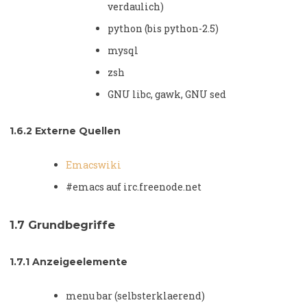
verdaulich)
python (bis python-2.5)
mysql
zsh
GNU libc, gawk, GNU sed
1.6.2
Externe Quellen
Emacswiki
#emacs auf irc.freenode.net
1.7
Grundbegriffe
1.7.1
Anzeigeelemente
menu bar (selbsterklaerend)