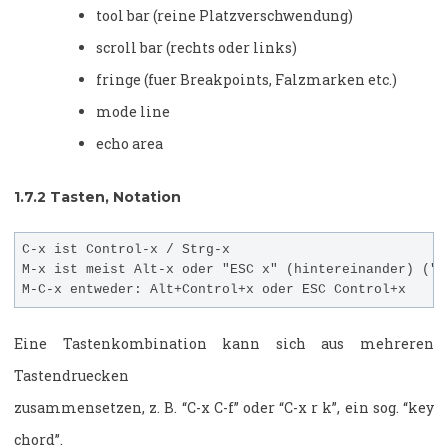
tool bar (reine Platzverschwendung)
scroll bar (rechts oder links)
fringe (fuer Breakpoints, Falzmarken etc.)
mode line
echo area
1.7.2
Tasten, Notation
C-x ist Control-x / Strg-x

M-x ist meist Alt-x oder "ESC x" (hintereinander) ("Me
Eine Tastenkombination kann sich aus mehreren
Tastendruecken
zusammensetzen, z. B. “C-x C-f” oder “C-x r k”, ein sog. “key
chord”.