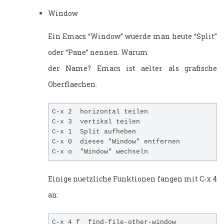
Window
Ein Emacs “Window” wuerde man heute “Split”
oder “Pane” nennen. Warum
der Name? Emacs ist aelter als grafische
Oberflaechen.
C-x 2  horizontal teilen

C-x 3  vertikal teilen

C-x 1  Split aufheben

C-x 0  dieses "Window" entfernen

Einige nuetzliche Funktionen fangen mit C-x 4
an:
C-x 4 f  find-file-other-window
