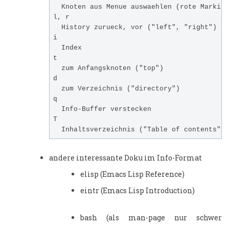
  Knoten aus Menue auswaehlen (rote Markier
l, r

  History zurueck, vor ("left", "right")

i

  Index 

t 

  zum Anfangsknoten ("top")

d 

  zum Verzeichnis ("directory")

q

  Info-Buffer verstecken

T

andere interessante Doku im Info-Format
elisp (Emacs Lisp Reference)
eintr (Emacs Lisp Introduction)
bash (als man-page nur schwer